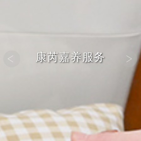
康芮嘉养服务