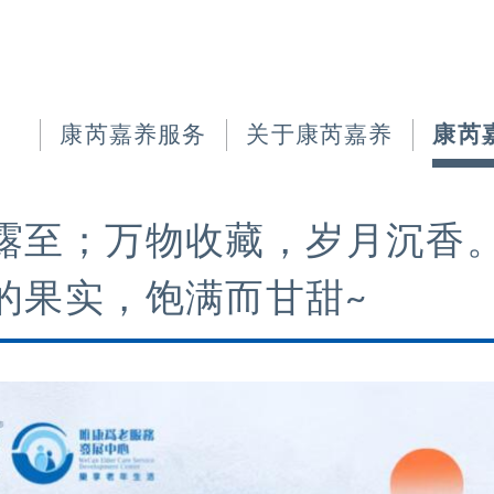
康芮嘉养服务
关于康芮嘉养
康芮
露至；万物收藏，岁月沉香
的果实，饱满而甘甜~